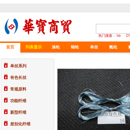
热门搜索：
hb
D
首页
列表显示
涤纶
锦纶
单丝
氨纶
单丝系列
有色长丝
常规原料
功能纤维
新型纤维
差别化纤维