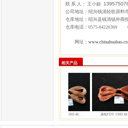
1395750
联 系 人： 王小姐
公司地址：绍兴钱清轻纺原料市场
仓库地址：绍兴县钱清镇外商
仓库电话：
0575-84226369 
www.chinahuabao.cn
网址：
相关产品
涤纶FDY 150D 48…
涤纶FDY 150D 48…
涤纶FDY 150D 48…