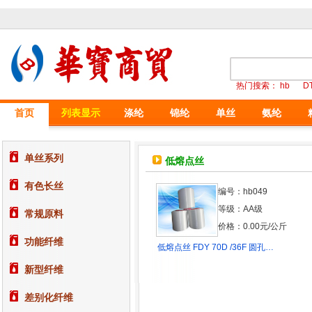
热门搜索：
hb
D
首页
列表显示
涤纶
锦纶
单丝
氨纶
单丝系列
低熔点丝
有色长丝
编号：hb049
等级：AA级
常规原料
价格：0.00元/公斤
功能纤维
低熔点丝 FDY 70D /36F 圆孔…
新型纤维
差别化纤维