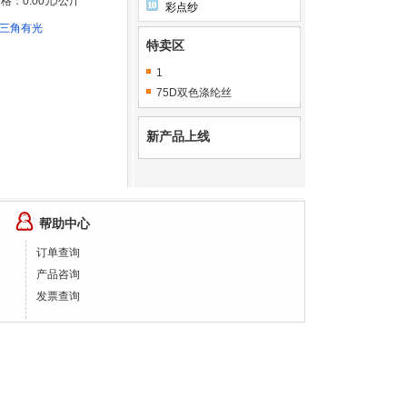
格：0.00元/公斤
彩点纱
F 三角有光
特卖区
1
75D双色涤纶丝
新产品上线
帮助中心
订单查询
产品咨询
发票查询