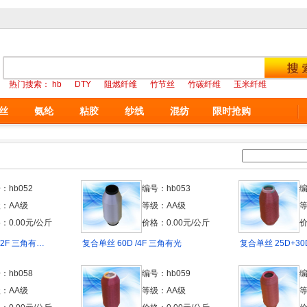
热门搜索：
hb
DTY
阻燃纤维
竹节丝
竹碳纤维
玉米纤维
丝
氨纶
粘胶
纱线
混纺
限时抢购
：hb052
编号：hb053
编
：AA级
等级：AA级
等
：0.00元/公斤
价格：0.00元/公斤
价
/2F 三角有…
复合单丝 60D /4F 三角有光
复合单丝 25D+30
：hb058
编号：hb059
编
：AA级
等级：AA级
等