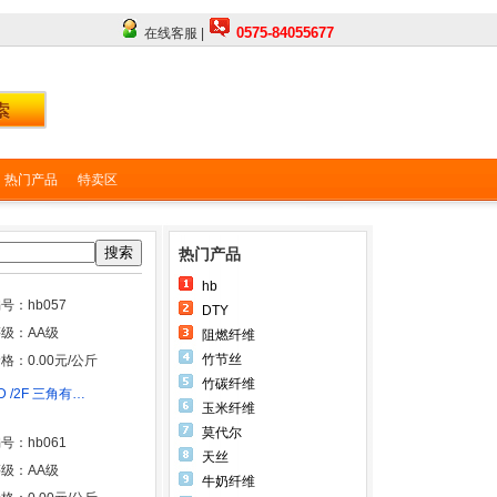
0575-84055677
在线客服 |
热门产品
特卖区
搜索
热门产品
hb
号：hb057
DTY
级：AA级
阻燃纤维
竹节丝
格：0.00元/公斤
竹碳纤维
D /2F 三角有…
玉米纤维
莫代尔
号：hb061
天丝
级：AA级
牛奶纤维