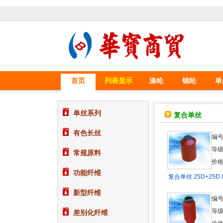
首页
列表显示
涤纶
锦纶
单
单丝系列
复合单丝
有色长丝
编号
等级
常规原料
价格
功能纤维
复合单丝 25D+25D 
新型纤维
编号
等级
差别化纤维