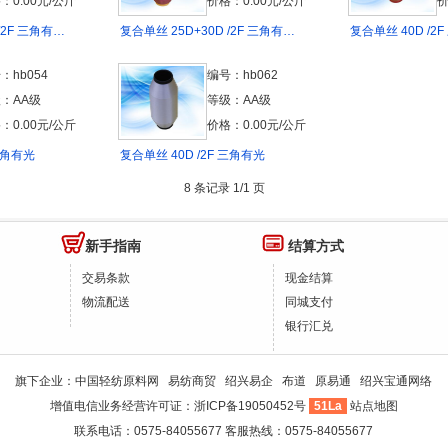
：0.00元/公斤
价格：0.00元/公斤
价
/2F 三角有…
复合单丝 25D+30D /2F 三角有…
复合单丝 40D /2
：hb054
编号：hb062
：AA级
等级：AA级
：0.00元/公斤
价格：0.00元/公斤
 三角有光
复合单丝 40D /2F 三角有光
8 条记录 1/1 页
新手指南
结算方式
交易条款
现金结算
物流配送
同城支付
银行汇兑
旗下企业：
中国轻纺原料网
易纺商贸
绍兴易企
布道
原易通
绍兴宝通网络
增值电信业务经营许可证：
浙ICP备19050452号
51La
站点地图
联系电话：0575-84055677 客服热线：0575-84055677