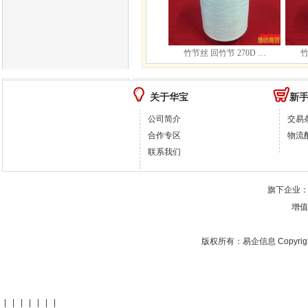
200D …
竹节丝 回竹节 240D …
竹节丝 回竹节 270D …
竹
关于华宝
新
公司简介
交易
合作专区
物流
联系我们
旗下企业
增值
版权所有：
易企信息
Copyrig
|
|
|
|
|
|
|